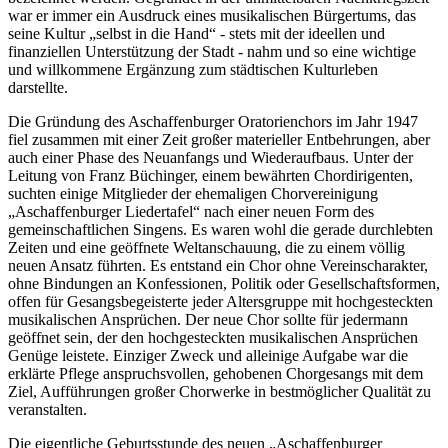
war er immer ein Ausdruck eines musikalischen Bürgertums, das
seine Kultur „selbst in die Hand“ - stets mit der ideellen und
finanziellen Unterstützung der Stadt - nahm und so eine wichtige
und willkommene Ergänzung zum städtischen Kulturleben
darstellte.
Die Gründung des Aschaffenburger Oratorienchors im Jahr 1947
fiel zusammen mit einer Zeit großer materieller Entbehrungen, aber
auch einer Phase des Neuanfangs und Wiederaufbaus. Unter der
Leitung von Franz Büchinger, einem bewährten Chordirigenten,
suchten einige Mitglieder der ehemaligen Chorvereinigung
„Aschaffenburger Liedertafel“ nach einer neuen Form des
gemeinschaftlichen Singens. Es waren wohl die gerade durchlebten
Zeiten und eine geöffnete Weltanschauung, die zu einem völlig
neuen Ansatz führten. Es entstand ein Chor ohne Vereinscharakter,
ohne Bindungen an Konfessionen, Politik oder Gesellschaftsformen,
offen für Gesangsbegeisterte jeder Altersgruppe mit hochgesteckten
musikalischen Ansprüchen. Der neue Chor sollte für jedermann
geöffnet sein, der den hochgesteckten musikalischen Ansprüchen
Genüge leistete. Einziger Zweck und alleinige Aufgabe war die
erklärte Pflege anspruchsvollen, gehobenen Chorgesangs mit dem
Ziel, Aufführungen großer Chorwerke in bestmöglicher Qualität zu
veranstalten.
Die eigentliche Geburtsstunde des neuen „Aschaffenburger