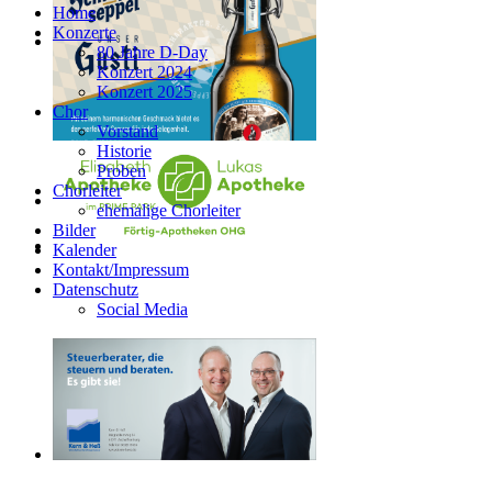
Home
Konzerte
80 Jahre D-Day
Konzert 2024
Konzert 2025
Chor
Vorstand
Historie
Proben
Chorleiter
ehemalige Chorleiter
Bilder
Kalender
Kontakt/Impressum
Datenschutz
Social Media