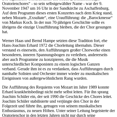
Oratorienchores“ - so sein selbstgewählter Name - war der 9.
November 1947 um 16 Uhr in der Sandkirche zu Aschaffenburg.
Auf dem Programm dieses ersten Konzertes nach dem Krieg stand,
neben Mozarts „Exsultate“, eine Uraufführung: die „Barockmesse“
von Markus Koch. In der nun 70-jährigen Geschichte sollte es
übrigens die einzige Uraufführung bleiben, die der Chor gesungen
hat.
Werner Haas und Bernd Hampe setzten diese Tradition fort, ehe
Hans-Joachim Erhard 1972 die Chorleitung übernahm. Dieser
verstand es einerseits, den Aufführungen großer Chorwerke einen
besonderen, inneren Spannungsbogen zu verleihen, andererseits
aber auch Programme zu konzipieren, die die Musik
unterschiedlicher Komponisten zu einem logischen Ganzen
verband. Gerade ihm ist es zu verdanken, dass Aufführungen durch
namhafte Solisten und Orchester immer wieder zu musikalischen
Ereignissen von außergewöhnlichem Rang wurden.
Die Aufführung des Requiems von Mozart im Jahre 1989 konnte
Erhard krankheitsbedingt nicht mehr selbst leiten. Für ihn sprang
Joachim Schüler ein, der seit 1990 die Geschicke des Chores leitet.
Joachim Schüler stabilisierte und verjüngte den Chor in der
Folgezeit und führte ihn, getragen von seinem musikalischen
Enthusiasmus, zu neuen Höhen. Unter seiner Leitung begeisterte der
Oratorienchor in den letzten Jahren nicht nur durch seine