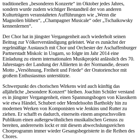
traditionellen „besonderen Konzerte“ im Oktober jedes Jahres,
sondern wurde zudem wichtiger Bestandteil der von anderen
Kulturträgern veranstalteten Aufführungen wie „Wenn die
Magnolien blühen“, „Champagner Musicale“ oder „Tschaikowsky
kennenlernen“.
Der Chor hat in jüngster Vergangenheit auch wiederholt seinen
Beitrag zur Völkerverständigung geleistet. War es zunächst der
regelmäßige Austausch mit Chor und Orchester der Aschaffenburger
Partnerstadt Miskolc in Ungarn, so folgte im Jahr 2014 eine
Einladung zu einem internationalen Musikprojekt anlässlich des 70.
Jahrestages der Landung der Alliierten in der Normandie, dessen
Motto „Versöhnung, Freiheit und Friede“ der Oratorienchor mit
großem Enthusiasmus unterstützte.
Schwerpunkt des chorischen Wirkens wird auch künftig das
alljährliche „besondere Konzert“ bleiben. Joachim Schüler verstand
es in jüngster Vergangenheit, einen Spannungsbogen von Klassikern
wie etwa Händel, Schubert oder Mendelssohn Bartholdy hin zu
modernen Werken von Komponisten wie Jenkins und Rutter zu
ziehen. Er schafft es dadurch, einerseits einem anspruchsvollen
Publikum einen außergewöhnlichen musikalischen Genuss zu
bereiten, andererseits lockt er mit diesem abwechslungsreichen
Chorprogramm immer wieder Gesangsbegeisterte in die Reihen des
Chores.